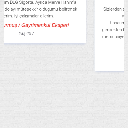
Merhabalar DLG Sigorta ailesi,
Sizlerden satın almış olduğum konut sigortası sonrası
yaşamış olduğum hırsızlık sonucu
hasarımın 5 gün gibi kısa bir sürede ödenmesi
gerçekten beni ve ailemi çok mutlu etti. Ayrıca müşteri
memnuniyetiniz için tekrar tekrar çok teşekkür ederim.
Aytekin Teker / Gazeteci
Yaş 29 /