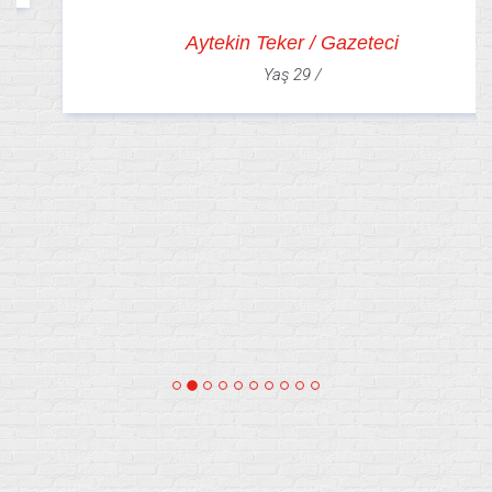
Aytekin Teker / Gazeteci
Yaş 29 /