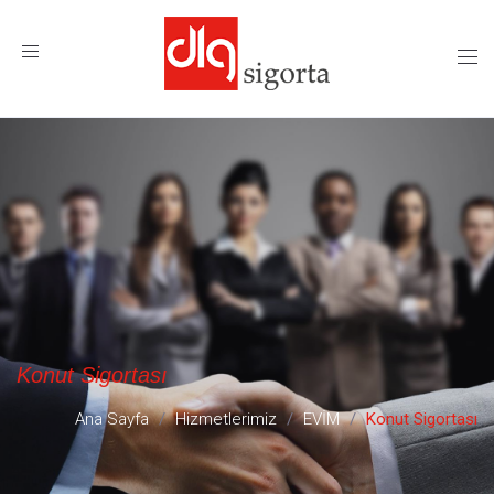
MENÜ
Konut Sigortası
Ana Sayfa
Hizmetlerimiz
EVİM
Konut Sigortası