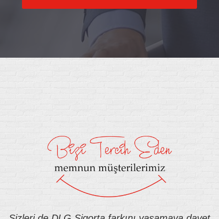
Sizleri de DLG Sigorta farkını yaşamaya davet